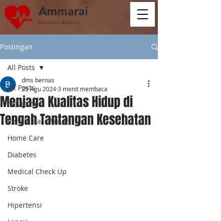
Ammarai
Healthcare Assistance
Postingan
All Posts
dms bernas
All Posts
25 Agu 2024
3 menit membaca
Menjaga Kualitas Hidup di
COVID-19
Tengah Tantangan Kesehatan
Rehabilitasi Pasien
Home Care
Diabetes
Medical Check Up
Stroke
Hipertensi