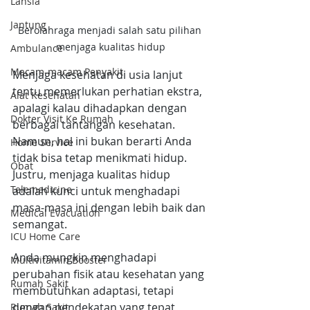
Lansia
Jantung
Berolahraga menjadi salah satu pilihan 
menjaga kualitas hidup
Ambulance
Macam-macam Penyakit
Menjaga kesehatan di usia lanjut 
tentu memerlukan perhatian ekstra, 
Alat Kesehatan
apalagi kalau dihadapkan dengan 
Dokter Visit Ke Rumah
berbagai tantangan kesehatan. 
Namun, hal ini bukan berarti Anda 
Home Service
tidak bisa tetap menikmati hidup. 
Obat
Justru, menjaga kualitas hidup 
Telemedicine
adalah kunci untuk menghadapi 
masa-masa ini dengan lebih baik dan 
Medical Evacuation
semangat.
ICU Home Care
Anda mungkin menghadapi 
Multivitamin Booster
perubahan fisik atau kesehatan yang 
Rumah Sakit
membutuhkan adaptasi, tetapi 
dengan pendekatan yang tepat, 
Rumah Sakit