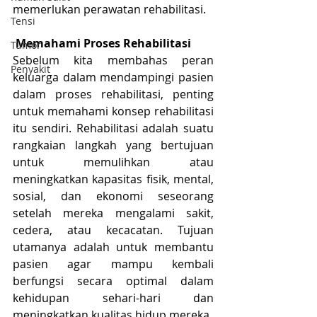
memerlukan perawatan rehabilitasi.
Tensi
 Memahami Proses Rehabilitasi
Tumor
Sebelum kita membahas peran 
Penyakit
keluarga dalam mendampingi pasien 
dalam proses rehabilitasi, penting 
untuk memahami konsep rehabilitasi 
itu sendiri. Rehabilitasi adalah suatu 
rangkaian langkah yang bertujuan 
untuk memulihkan atau 
meningkatkan kapasitas fisik, mental, 
sosial, dan ekonomi seseorang 
setelah mereka mengalami sakit, 
cedera, atau kecacatan. Tujuan 
utamanya adalah untuk membantu 
pasien agar mampu kembali 
berfungsi secara optimal dalam 
kehidupan sehari-hari dan 
meningkatkan kualitas hidup mereka.