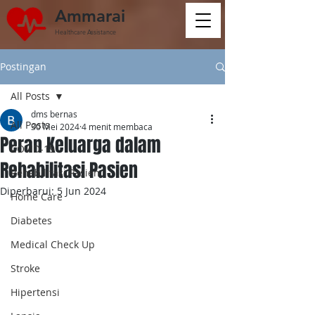
Ammarai
Healthcare Assistance
Postingan
All Posts
dms bernas
All Posts
30 Mei 2024
4 menit membaca
Peran Keluarga dalam
COVID-19
Rehabilitasi Pasien
Rehabilitasi Pasien
Diperbarui:
5 Jun 2024
Home Care
Diabetes
Medical Check Up
Stroke
Hipertensi