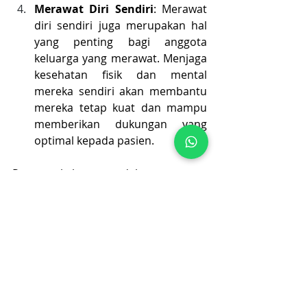
Merawat Diri Sendiri
: Merawat 
diri sendiri juga merupakan hal 
yang penting bagi anggota 
keluarga yang merawat. Menjaga 
kesehatan fisik dan mental 
mereka sendiri akan membantu 
mereka tetap kuat dan mampu 
memberikan dukungan yang 
optimal kepada pasien.
Peran keluarga dalam proses 
rehabilitasi pasien tidak boleh 
diabaikan. Dukungan emosional, 
bantuan dalam menjalankan 
program rehabilitasi, pengelolaan 
lingkungan rumah, pemberian 
perawatan lanjutan, pendorongan 
kemandirian, dan dukungan sosial 
adalah beberapa aspek yang 