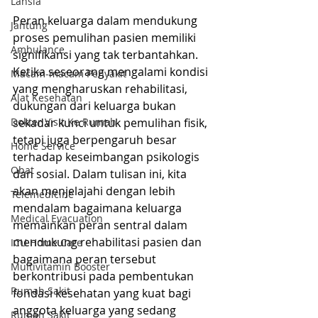
Lansia
Peran keluarga dalam mendukung 
Jantung
proses pemulihan pasien memiliki 
Ambulance
signifikansi yang tak terbantahkan. 
Ketika seseorang mengalami kondisi 
Macam-macam Penyakit
yang mengharuskan rehabilitasi, 
Alat Kesehatan
dukungan dari keluarga bukan 
sekadar kunci untuk pemulihan fisik, 
Dokter Visit Ke Rumah
tetapi juga berpengaruh besar 
Home Service
terhadap keseimbangan psikologis 
Obat
dan sosial. Dalam tulisan ini, kita 
akan menjelajahi dengan lebih 
Telemedicine
mendalam bagaimana keluarga 
Medical Evacuation
memainkan peran sentral dalam 
mendukung rehabilitasi pasien dan 
ICU Home Care
bagaimana peran tersebut 
Multivitamin Booster
berkontribusi pada pembentukan 
Rumah Sakit
fondasi kesehatan yang kuat bagi 
anggota keluarga yang sedang 
Rumah Sakit