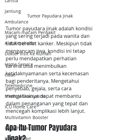
Lansia
Jantung
Tumor Payudara Jinak
Ambulance
Tumor payudara jinak adalah kondisi 
Macam-macam Penyakit
yang sering terjadi pada wanita dan 
tidak bersifat kanker. Meskipun tidak 
Alat Kesehatan
mengancam jiwa, kondisi ini tetap 
Dokter Visit Ke Rumah
perlu mendapatkan perhatian 
Home Service
karena bisa menimbulkan 
ketidaknyamanan serta kecemasan 
Obat
bagi penderitanya. Mengetahui 
Telemedicine
penyebab, gejala, serta cara 
mengatasinya dapat membantu 
Medical Evacuation
dalam penanganan yang tepat dan 
ICU Home Care
mencegah komplikasi lebih lanjut.
Multivitamin Booster
Apa Itu Tumor Payudara 
Rumah Sakit
Jinak?
Rumah Sakit