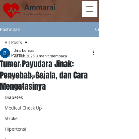
Ammarai
Healthcare Assistance
Postingan
All Posts
dms bernas
All Posts
22 Feb 2025
3 menit membaca
Tumor Payudara Jinak:
COVID-19
Penyebab, Gejala, dan Cara
Rehabilitasi Pasien
Mengatasinya
Home Care
Diabetes
Medical Check Up
Stroke
Hipertensi