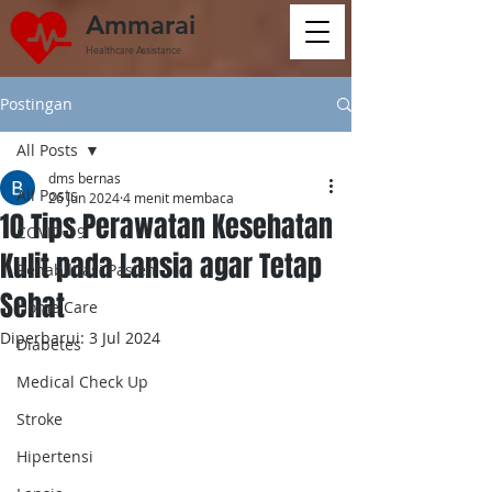
Ammarai
Healthcare Assistance
Postingan
All Posts
dms bernas
All Posts
26 Jun 2024
4 menit membaca
10 Tips Perawatan Kesehatan
COVID-19
Kulit pada Lansia agar Tetap
Rehabilitasi Pasien
Sehat
Home Care
Diperbarui:
3 Jul 2024
Diabetes
Medical Check Up
Stroke
Hipertensi