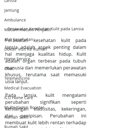
Lansia
Jantung
Ambulance
Perawatan Kesehatan Kulit pada Lansia
Macam-macam Penyakit
Alat Kesehatan
Perawatan kesehatan kulit pada 
lansia adalah aspek penting dalam 
Dokter Visit Ke Rumah
hal menjaga kualitas hidup. Kulit 
Home Service
adalah organ terbesar pada tubuh 
manusia dan memerlukan perawatan 
Obat
khusus, terutama saat memasuki 
Telemedicine
usia lanjut.
Medical Evacuation
Pada lansia, kulit mengalami 
ICU Home Care
perubahan signifikan seperti 
Multivitamin Booster
kehilangan elastisitas, kekeringan, 
dan penipisan. Perubahan ini 
Rumah Sakit
membuat kulit lebih rentan terhadap 
Rumah Sakit